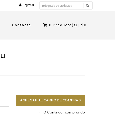
Ingresar
Contacto
0
Producto(s) |
$0
bu
← O Continuar comprando