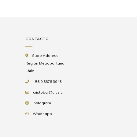
CONTACTO
Store Address,
Región Metropolitana
Chile
+56 9 6878 3946
cristobal@ulus.cl
Instagram
Whatsapp