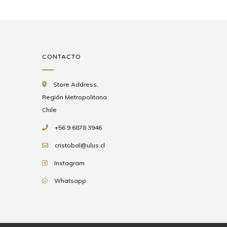
CONTACTO
Store Address,
Región Metropolitana
Chile
+56 9 6878 3946
cristobal@ulus.cl
Instagram
Whatsapp